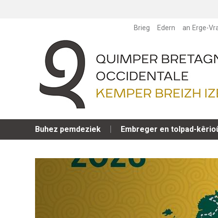
Brieg
Edern
an Erge-Vr
Buhez pemdeziek
Embreger en tolpad-kêrio