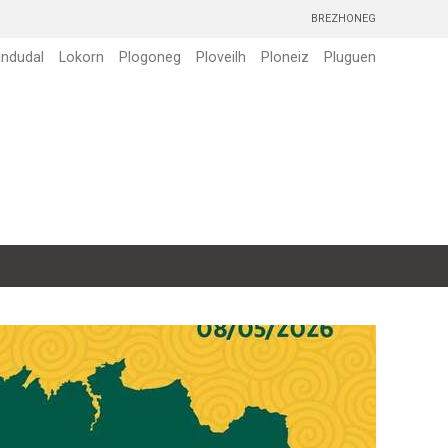
BREZHONEG
andudal
Lokorn
Plogoneg
Ploveilh
Ploneiz
Pluguen