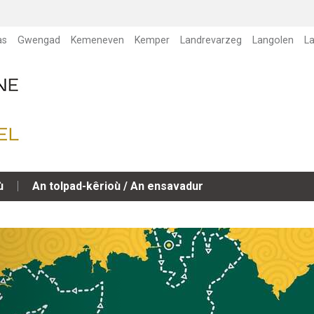
as
Gwengad
Kemeneven
Kemper
Landrevarzeg
Langolen
L
ù
An tolpad-kêrioù / An ensavadur