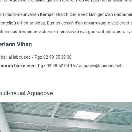
nt mistri-neuñverien Kemper Breizh Izel e vez kinniget d’an oadourien
hentelioù a-hed ar bloaz. Eus an deskiñ d’an envarrekaat e vez graet a
nk an dud tremen a-raok en em enskrivañ evit gouzout petra eo o live
erlann Vihan
 bali al laboused / Pgz 02 98 55 39 30
touroù ha keleier
: Pgz 02 98 52 00 15 /
aquarive@quimper.bzh
oull-neuial Aquacove