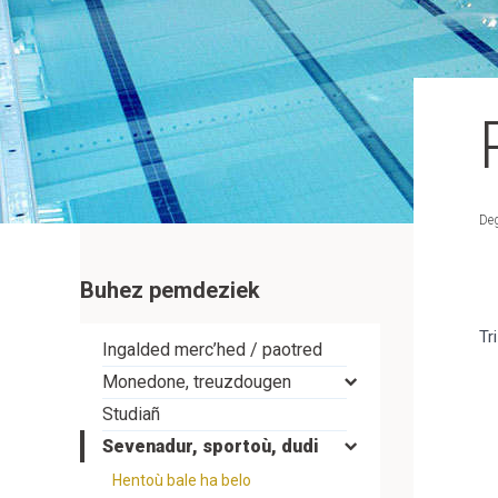
De
Buhez pemdeziek
Tr
Ingalded merc’hed / paotred
Monedone, treuzdougen
Studiañ
Sevenadur, sportoù, dudi
Hentoù bale ha belo