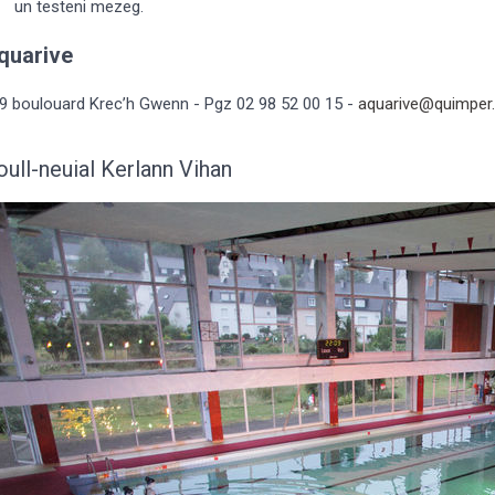
un testeni mezeg.
quarive
9 boulouard Krec’h Gwenn - Pgz 02 98 52 00 15 -
aquarive@quimper
oull-neuial Kerlann Vihan