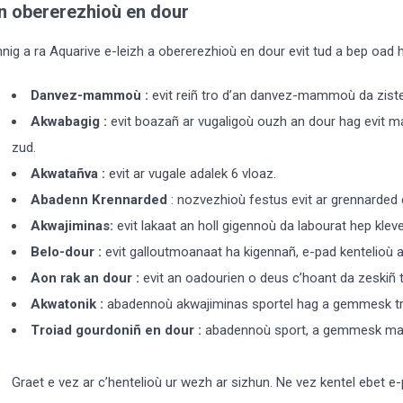
n obererezhioù en dour
nnig a ra Aquarive e-leizh a obererezhioù en dour evit tud a bep oad ha
Danvez-mammoù :
evit reiñ tro d’an danvez-mammoù da zist
Akwabagig :
evit boazañ ar vugaligoù ouzh an dour hag evit 
zud.
Akwatañva :
evit ar vugale adalek 6 vloaz.
Abadenn Krennarded
: nozvezhioù festus evit ar grennarded 
Akwajiminas:
evit lakaat an holl gigennoù da labourat hep klev
Belo-dour :
evit galloutmoanaat ha kigennañ, e-pad kentelioù a
Aon rak an dour :
evit an oadourien o deus c’hoant da zeskiñ t
Akwatonik :
abadennoù akwajiminas sportel hag a gemmesk tro
Troiad gourdoniñ en dour :
abadennoù sport, a gemmesk made
Graet e vez ar c’hentelioù ur wezh ar sizhun. Ne vez kentel ebet 