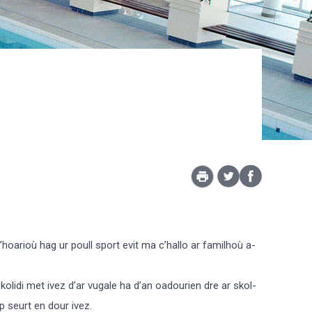
hoarioù hag ur poull sport evit ma c’hallo ar familhoù a-
skolidi met ivez d’ar vugale ha d’an oadourien dre ar skol-
p seurt en dour ivez.