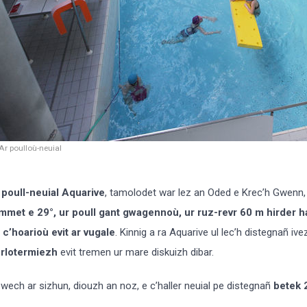
Ar poulloù-neuial
 poull-neuial Aquarive
, tamolodet war lez an Oded e Krec’h Gwenn
mmet e 29°, ur poull gant gwagennoù, ur ruz-revr 60 m hirder 
 c’hoarioù evit ar vugale
. Kinnig a ra Aquarive ul lec’h distegnañ ive
rlotermiezh
evit tremen ur mare diskuizh dibar.
 wech ar sizhun, diouzh an noz, e c’haller neuial pe distegnañ
betek 