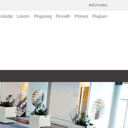
BREZHONEG
andudal
Lokorn
Plogoneg
Ploveilh
Ploneiz
Pluguen