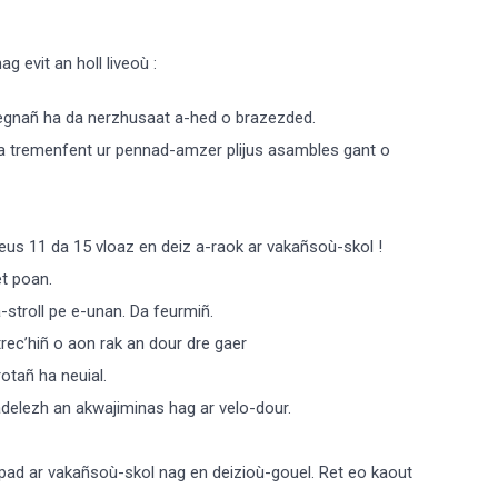
g evit an holl liveoù :
egnañ ha da nerzhusaat a-hed o brazezded.
ma tremenfent ur pennad-amzer plijus asambles gant o
eus 11 da 15 vloaz en deiz a-raok ar vakañsoù-skol !
et poan.
-stroll pe e-unan. Da feurmiñ.
rec’hiñ o aon rak an dour dre gaer
tañ ha neuial.
lezh an akwajiminas hag ar velo-dour.
e-pad ar vakañsoù-skol nag en deizioù-gouel. Ret eo kaout