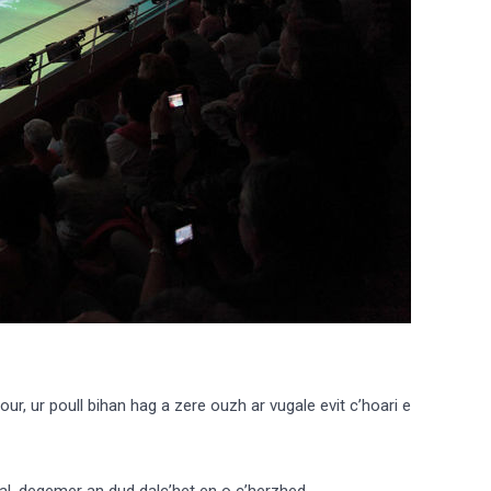
ur, ur poull bihan hag a zere ouzh ar vugale evit c’hoari e
ial, degemer an dud dalc’het en o c’herzhed.