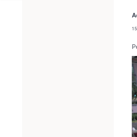
A
15
P