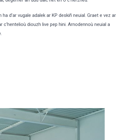
 ha d’ar vugale adalek ar KP deskiñ neuial. Graet e vez ar
r c’hentelioù diouzh live pep hini. Arnodennoù neuial a
.