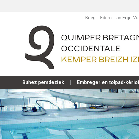
Brieg
Edern
an Erge-Vr
Buhez pemdeziek
Embreger en tolpad-kêrio