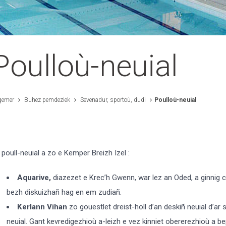
Poulloù-neuial
gemer
Buhez pemdeziek
Sevenadur, sportoù, dudi
Poulloù-neuial
i poull-neuial a zo e Kemper Breizh Izel :
Aquarive,
diazezet e Krec’h Gwenn, war lez an Oded, a ginnig c’
bezh diskuizhañ hag en em zudiañ.
Kerlann Vihan
zo gouestlet dreist-holl d’an deskiñ neuial d’ar 
neuial. Gant kevredigezhioù a-leizh e vez kinniet obererezhioù a be