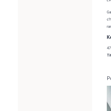
Ga
c’
ra
K
47
Ti
P