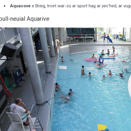
Aquacove
e Brieg, troet war-zu ar sport hag ar yec’hed, ar vu
oull-neuial Aquarive