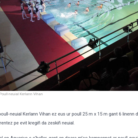
Poull-neuial Kerlann Vihan
poull-neuial Kerlann Vihan ez eus ur poull 25 m x 15 m gant 6 linenn do
rentez pe evit kregiñ da zeskiñ neuial.
el en Aquarive e c’haller, gant an doare m’eo kempennet ar poull-neu