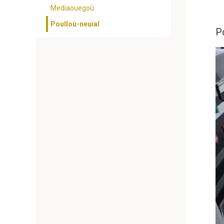
Mediaouegoù
Poulloù-neuial
P