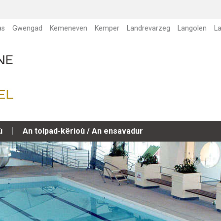
as
Gwengad
Kemeneven
Kemper
Landrevarzeg
Langolen
L
ù
An tolpad-kêrioù / An ensavadur