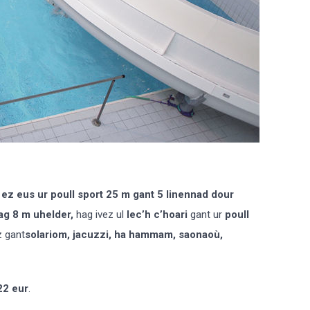
,
ez eus ur poull sport 25 m gant 5 linennad dour
hag 8 m uhelder,
hag ivez ul
lec’h
c’hoari
gant ur
poull
z gant
solariom, jacuzzi, ha
hammam, saonaoù,
22 eur
.