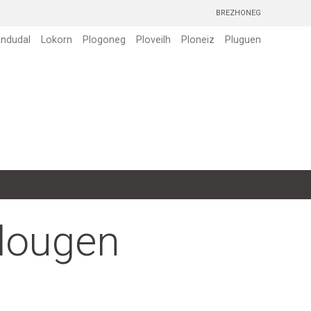
BREZHONEG
andudal
Lokorn
Plogoneg
Ploveilh
Ploneiz
Pluguen
dougen