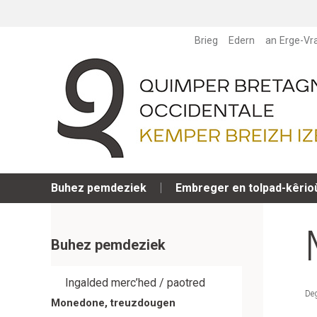
Brieg
Edern
an Erge-Vr
Buhez pemdeziek
Embreger en tolpad-kêrio
Buhez pemdeziek
Ingalded merc’hed / paotred
De
Monedone, treuzdougen