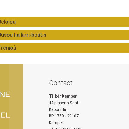
Beloioù
Busoù ha kirri‐boutin
Trenioù
Contact
Ti-kêr Kemper
44 plasenn Sant-
Kaourintin
BP 1759 - 29107
Kemper