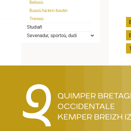
Beloioù
Busoù ha kirri‐boutin
Trenioù
Studiañ
Sevenadur, sportoù, dudi