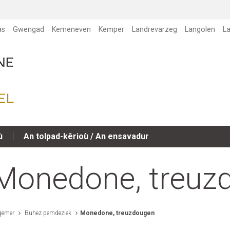
as
Gwengad
Kemeneven
Kemper
Landrevarzeg
Langolen
L
ù
An tolpad-kêrioù / An ensavadur
Monedone, treuz
gemer
Buhez pemdeziek
Monedone, treuzdougen