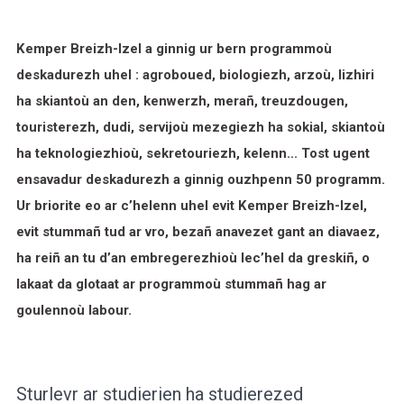
Kemper Breizh-Izel a ginnig ur bern programmoù
deskadurezh uhel :
agroboued
,
biologiezh
, arzoù,
lizhiri
ha skiantoù an den
, kenwerzh, merañ, treuzdougen,
touristerezh, dudi, servijoù mezegiezh ha sokial, skiantoù
ha teknologiezhioù, sekretouriezh, kelenn... Tost ugent
ensavadur deskadurezh a ginnig ouzhpenn 50 programm.
Ur briorite eo ar c’helenn uhel evit Kemper Breizh-Izel,
evit stummañ tud ar vro, bezañ anavezet gant an diavaez,
ha reiñ an tu d’an embregerezhioù lec’hel da greskiñ, o
lakaat da glotaat ar programmoù stummañ hag ar
goulennoù labour.
Sturlevr ar studierien ha studierezed