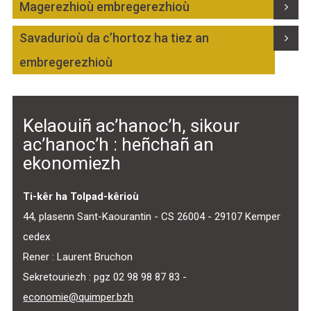
Magerezhioù embregerezhioù
Savadurioù da c’hortoz ha tiez an
embregerezhioù
Kelaouiñ ac’hanoc’h, sikour
ac’hanoc’h : heñchañ an
ekonomiezh
Ti-kêr ha Tolpad-kêrioù
44, plasenn Sant-Kaourantin - CS 26004 - 29107 Kemper
cedex
Rener : Laurent Bruchon
Sekretouriezh : pgz 02 98 98 87 83 -
economie@quimper.bzh