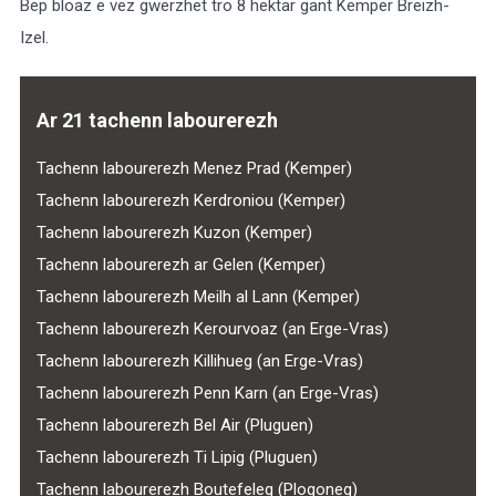
Bep bloaz e vez gwerzhet tro 8 hektar gant Kemper Breizh-
Izel.
Ar 21 tachenn labourerezh
Tachenn labourerezh Menez Prad (Kemper)
Tachenn labourerezh Kerdroniou (Kemper)
Tachenn labourerezh Kuzon (Kemper)
Tachenn labourerezh ar Gelen (Kemper)
Tachenn labourerezh Meilh al Lann (Kemper)
Tachenn labourerezh Kerourvoaz (an Erge-Vras)
Tachenn labourerezh Killihueg (an Erge-Vras)
Tachenn labourerezh Penn Karn (an Erge-Vras)
Tachenn labourerezh Bel Air (Pluguen)
Tachenn labourerezh Ti Lipig (Pluguen)
Tachenn labourerezh Boutefeleg (Plogoneg)