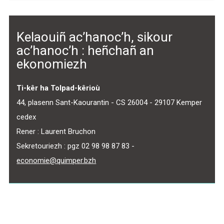
Kelaouiñ ac’hanoc’h, sikour
ac’hanoc’h : heñchañ an
ekonomiezh
Ti-kêr ha Tolpad-kêrioù
44, plasenn Sant-Kaourantin - CS 26004 - 29107 Kemper
cedex
Rener : Laurent Bruchon
Sekretouriezh : pgz 02 98 98 87 83 -
economie@quimper.bzh