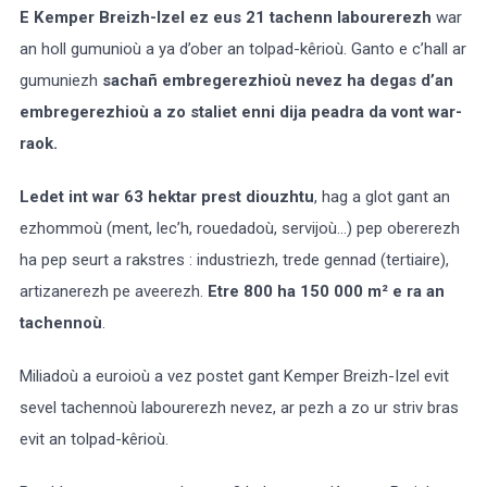
E Kemper Breizh-Izel ez eus 21 tachenn labourerezh
war
an holl gumunioù a ya d’ober an tolpad-kêrioù. Ganto e c’hall ar
gumuniezh
sachañ embregerezhioù nevez ha degas d’an
embregerezhioù a zo staliet enni dija peadra da vont war-
raok.
Ledet int war 63 hektar prest diouzhtu
, hag a glot gant an
ezhommoù (ment, lec’h, rouedadoù, servijoù…) pep obererezh
ha pep seurt a rakstres : industriezh, trede gennad (tertiaire),
artizanerezh pe aveerezh.
Etre 800 ha 150 000
m²
e ra an
tachennoù
.
Miliadoù a euroioù a vez postet gant Kemper Breizh-Izel evit
sevel tachennoù labourerezh nevez, ar pezh a zo ur striv bras
evit an tolpad-kêrioù.