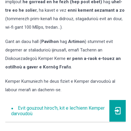
implijout
he gorread en he fezh (hep post ebet)
hag
uhel-
tre eo he solier
, ha kavet e vez
enni kement aezamant a zo
(tommerezh prim-kenañ ha didrouz, stagadurioù evit an dour,
wi-fi gant 100 MBps, tredan...).
Gant an daou hall (
Pavilhon
hag
Artimon
) stummet evit
degemer ar staliadurioù ijinusañ, emañ Tachenn an
Diskouezadegoù Kemper Kerne
er penn a-raok e-touez an
ostilhoù a gaver e Kornôg Frañs
.
Kemper Kumuniezh he deus fiziet e Kemper darvoudoù al
labour merañ an dachenn-se.
Evit gouzout hiroc’h, kit e lec’hienn Kemper
darvoudoù