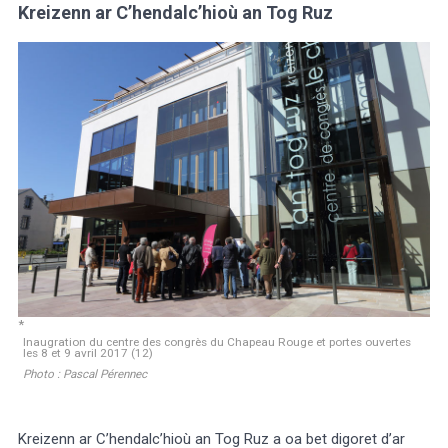
Kreizenn ar C’hendalc’hioù an Tog Ruz
Inaugration du centre des congrès du Chapeau Rouge et portes ouvertes
les 8 et 9 avril 2017 (12)
Photo : Pascal Pérennec
Kreizenn ar C’hendalc’hioù an Tog Ruz a oa bet digoret d’ar