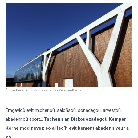
Tachenn an diskouezadegoù Kemper-Kerne
Emgavioù evit micherioù, saloñsoù, sonadegoù, arvestoù,
abadennoù sport…
Tachenn an Diskouezadegoù Kemper
Kerne mod nevez eo al lec’h evit kement abadenn veur a
zo.