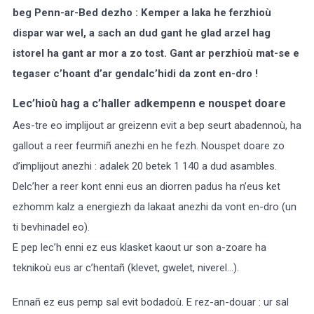
beg Penn-ar-Bed dezho : Kemper a laka he ferzhioù
dispar war wel, a sach an dud gant he glad arzel hag
istorel ha gant ar mor a zo tost.
Gant ar perzhioù mat-se e
tegaser c’hoant d’ar gendalc’hidi da zont en-dro !
Lec’hioù hag a c’haller adkempenn e nouspet doare
Aes-tre eo implijout ar greizenn evit a bep seurt abadennoù, ha
gallout a reer feurmiñ anezhi en he fezh. Nouspet doare zo
d’implijout anezhi : adalek 20 betek 1 140 a dud asambles.
Delc’her a reer kont enni eus an diorren padus ha n’eus ket
ezhomm kalz a energiezh da lakaat anezhi da vont en-dro (un
ti bevhinadel eo).
E pep lec’h enni ez eus klasket kaout ur son a-zoare ha
teknikoù eus ar c’hentañ (klevet, gwelet, niverel…).
Ennañ ez eus pemp sal evit bodadoù. E rez-an-douar : ur sal