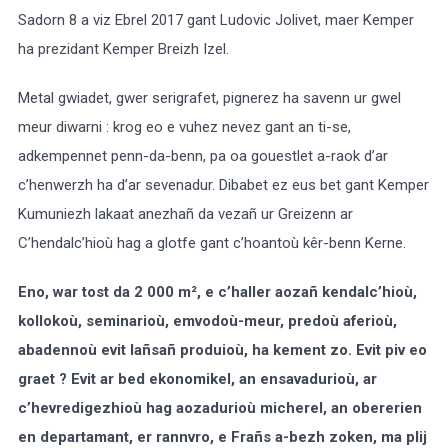
Sadorn 8 a viz Ebrel 2017 gant Ludovic Jolivet, maer Kemper
ha prezidant Kemper Breizh Izel.
Metal gwiadet, gwer serigrafet, pignerez ha savenn ur gwel
meur diwarni : krog eo e vuhez nevez gant an ti-se,
adkempennet penn-da-benn, pa oa gouestlet a-raok d’ar
c’henwerzh ha d’ar sevenadur. Dibabet ez eus bet gant Kemper
Kumuniezh lakaat anezhañ da vezañ ur Greizenn ar
C’hendalc’hioù hag a glotfe gant c’hoantoù kêr-benn Kerne.
Eno, war tost da 2 000 m², e c’haller aozañ kendalc’hioù,
kollokoù, seminarioù, emvodoù-meur, predoù aferioù,
abadennoù evit lañsañ produioù, ha kement zo.
Evit piv eo
graet ? Evit ar bed ekonomikel, an ensavadurioù, ar
c’hevredigezhioù hag aozadurioù micherel, an obererien
en departamant, er rannvro, e Frañs a-bezh zoken, ma plij