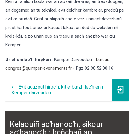
Reiñ a ra alioù koulz war an aozañ dre vras, an treuzdougen,
an degemer, an tu teknikel, evit delc’her kambreier, predoù pe
evit ar brudañ. Gant ar skipailh eno e vez kinniget devezhioù
prest ha tout, anez ankouaat lakaat an dud da weladenniñ
kreiz-kêr, a zo unan eus an traoù a sach anezho war-zu
Kemper.
Ur chomlec’h hepken
: Kemper Darvoudoù -
bureau-
congres@quimper-evenements.fr
- Pgz 02 98 52 00 16
Evit gouzout hiroc’h, kit e-barzh lec’hienn
Kemper darvoudoù
Kelaouiñ ac’hanoc’h, sikour
ac’hanoc’h : heñchañ an