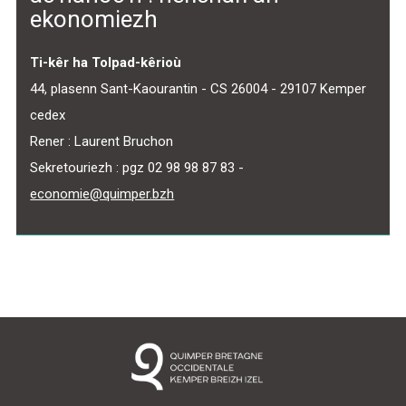
ekonomiezh
Ti-kêr ha Tolpad-kêrioù
44, plasenn Sant-Kaourantin - CS 26004 - 29107 Kemper
cedex
Rener : Laurent Bruchon
Sekretouriezh : pgz 02 98 98 87 83 -
economie@quimper.bzh