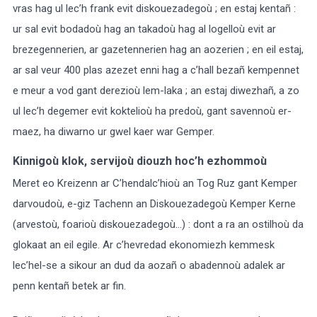
vras hag ul lec’h frank evit diskouezadegoù ; en estaj kentañ :
ur sal evit bodadoù hag an takadoù hag al logelloù evit ar
brezegennerien, ar gazetennerien hag an aozerien ; en eil estaj,
ar sal veur 400 plas azezet enni hag a c’hall bezañ kempennet
e meur a vod gant derezioù lem-laka ; an estaj diwezhañ, a zo
ul lec’h degemer evit koktelioù ha predoù, gant savennoù er-
maez, ha diwarno ur gwel kaer war Gemper.
Kinnigoù klok, servijoù diouzh hoc’h ezhommoù
Meret eo Kreizenn ar C’hendalc’hioù an Tog Ruz gant Kemper
darvoudoù, e-giz Tachenn an Diskouezadegoù Kemper Kerne
(arvestoù, foarioù diskouezadegoù…) : dont a ra an ostilhoù da
glokaat an eil egile. Ar c’hevredad ekonomiezh kemmesk
lec’hel-se a sikour an dud da aozañ o abadennoù adalek ar
penn kentañ betek ar fin.