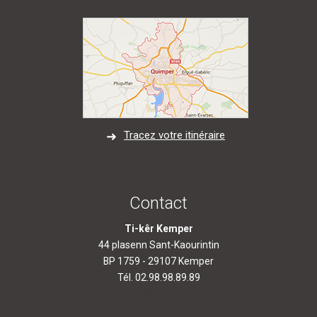
Tracez votre itinéraire
Contact
Ti-kêr Kemper
44 plasenn Sant-Kaourintin
BP 1759 - 29107 Kemper
Tél. 02.98.98.89.89
contact@quimper.bzh