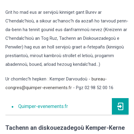
Grit ho mad eus ar servijoù kinniget gant Burev ar
C’hendalc’hioù, a sikour ac’hanoc’h da aozañ ho tarvoud penn-
da-benn ha tennit gounid eus danframmoù nevez (Kreizenn ar
C’hendalc’hioù an Tog Ruz, Tachenn an Diskouezadegoù e
Penwiler) hag eus an holl servijoù graet a-fetepañs (kinnigoù
prestiantoù, mirout kambroù strollet el letioù, progamm
abadennoù, boued, arload hezoug kendalc’had…)
Ur chomlec’h hepken : Kemper Darvoudoù -
bureau-
congres@quimper-evenements.fr
- Pgz 02 98 52 00 16
Quimper-evenements.fr
Tachenn an diskouezadegoù Kemper-Kerne