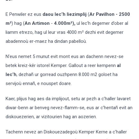
E Penwiler ez eus
daou lec’h liezimplij
(
Ar Pavilhon - 2500
m²
) hag (
An Artimon
-
4.000m²),
ul lec’h degemer d’ober al
liamm etrezo, hag ul leur vras 4000 m² dezhi evit degemer
abadennoù er-maez ha dindan pabelloù.
N’eus nemet 5 munut evit mont eus an dachenn nevez-se
betek kreiz-kêr istorel Kemper. Gallout a reer kempenn
al
lec’h
, dezhañ ur gorread ouzhpenn 8.000 m2 goloet ha
servijoù ennañ, e nouspet doare.
Kaer, plijus hag aes da implijout, setu ar pezh a c’haller lavaret
diwar-benn ar benveg nevez-flamm-se, eus ar c’hentañ evit an
diskouezerien, ar vizitourien hag an aozerien.
Tachenn nevez an Diskouezadegoù Kemper Kerne a c’haller