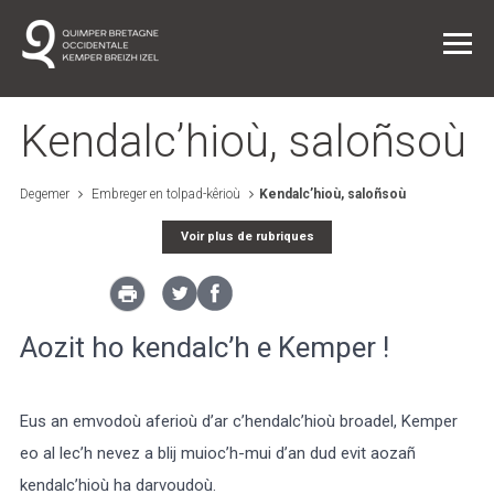
Kendalc’hioù, saloñsoù
Buhez pemdeziek
Degemer
Embreger en tolpad-kêrioù
Kendalc’hioù, saloñsoù
Embreger en tolpad-kêrioù
Voir plus de rubriques
An tolpad-kêrioù / An ensavadur
Aozit ho kendalc’h e Kemper !
Select Language
▼
Eus an emvodoù aferioù d’ar c’hendalc’hioù broadel, Kemper
eo al lec’h nevez a blij muioc’h-mui d’an dud evit aozañ
BREZHONEG
kendalc’hioù ha darvoudoù.